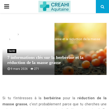
PRIMARY
MENU
Home
Santé
7 informations clés sur la berbérine et la réduction de la masse
grasse
Santé
7 informations clés sur la berbérine et la
réduction de la masse grasse
9 mars 2026
271
Si tu t’intéresses à la
berbérine
pour la
réduction de la
masse grasse
, c’est probablement parce que tu cherches une