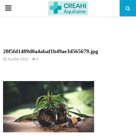
PRIMARY
MENU
20f5fd1489d0a4abaf1b49ae3d565679.jpg
4 juillet 2022
0