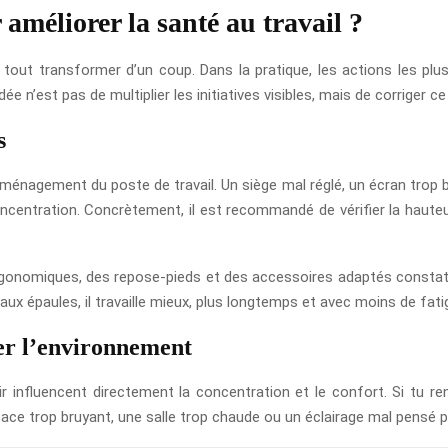
 améliorer la santé au travail ?
e tout transformer d’un coup. Dans la pratique, les actions les plu
ée n’est pas de multiplier les initiatives visibles, mais de corriger c
s
 l’aménagement du poste de travail. Un siège mal réglé, un écran tro
centration. Concrètement, il est recommandé de vérifier la hauteur
ergonomiques, des repose-pieds et des accessoires adaptés consta
aux épaules, il travaille mieux, plus longtemps et avec moins de fati
rer l’environnement
 l’air influencent directement la concentration et le confort. Si tu
ace trop bruyant, une salle trop chaude ou un éclairage mal pensé peu