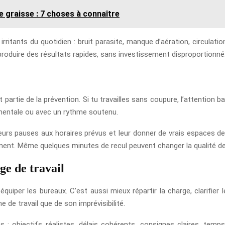
de graisse : 7 choses à connaître
 les irritants du quotidien : bruit parasite, manque d’aération, circu
 produire des résultats rapides, sans investissement disproportionné
partie de la prévention. Si tu travailles sans coupure, l’attention b
 mentale ou avec un rythme soutenu.
e leurs pauses aux horaires prévus et leur donner de vrais espaces 
t. Même quelques minutes de recul peuvent changer la qualité de l
rge de travail
équiper les bureaux. C’est aussi mieux répartir la charge, clarifier 
 de travail que de son imprévisibilité.
: objectifs réalistes, délais cohérents, consignes claires, temps