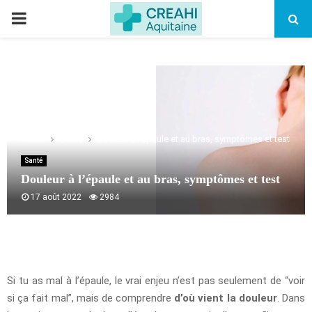
PRIMARY
MENU
Home
Santé
Douleur à l’épaule et au bras, symptômes et test
Santé
Douleur à l’épaule et au bras, symptômes et test
17 août 2022
2984
Si tu as mal à l’épaule, le vrai enjeu n’est pas seulement de “voir
si ça fait mal”, mais de comprendre
d’où vient la douleur
. Dans